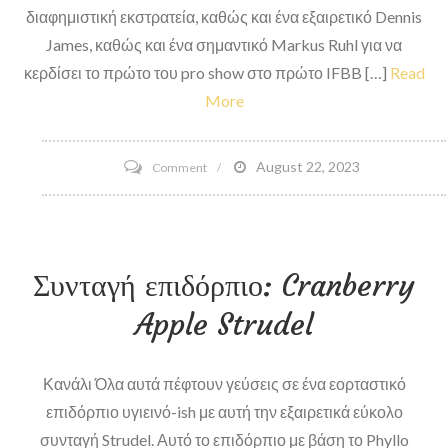
διαφημιστική εκστρατεία, καθώς και ένα εξαιρετικό Dennis
James, καθώς και ένα σημαντικό Markus Ruhl για να
κερδίσει το πρώτο του pro show στο πρώτο IFBB […]
Read
More
on
August 22, 2023
Comment
2009
IFBB
Αποτελέσματα
Συνταγή επιδόρπιο: Cranberry
διαγωνισμού
New
Apple Strudel
York
Pro
Κανάλι Όλα αυτά πέφτουν γεύσεις σε ένα εορταστικό
επιδόρπιο υγιεινό-ish με αυτή την εξαιρετικά εύκολο
συνταγή Strudel. Αυτό το επιδόρπιο με βάση το Phyllo