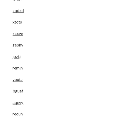
zqdxd
xtots
xcxve
zephy
joztj
remjn
youtz
bguaf
aqevy
reouh