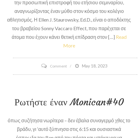
την προσωπική επιστροφή του ετήσιου σεμιναρίου,
αναγνωρίζοντας έναν μύθο στον κόσμο του κολέγιο
αθλητισμός. Η Ellen J. Staurowsky, Ed.D., είναι ο αποδέκτης
του βραβείου Sonny Vaccaro Effect, που παρέχεται σε
άτομα που έχουν κάνει θετική επίδραση στον […]
Read
More
on
May 18, 2023
Comment
Η
καθηγήτρια
Ellen
Ρωτήστε έναν Monican#40
J.
Staurowsky
με
όπως συζήτησα νωρίτερα – δεν έβαλα συναγερμό χθες το
το
βράδυ, γι ‘αυτό ξύπνησα στις 6:15 και ουσιαστικά
βραβείο
έσπρωξα τον Ben από την πόρτα και μπήκα για να