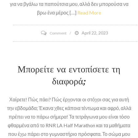
για να βγάλω τα παπούτσια μου, αλλά δεν μπορούσα να
βρω ένα μέρος […]
Read More
on
April 22, 2023
Comment
Yoga
Mat
Flip
Μπορείτε να εντοπίσετε τη
Flops
διαφορά;
Χαίρετε! Πώς πάει? Πώς έρχονται οι στόχοι σας για αυτή
την εβδομάδα; Έκανα χθες κάποια τέντωμα και αφρό, αλλά
πρέπει να το πάρω σήμερα! Τα τετράγωνα μου είναι τόσο
φθαρμένα από το RNR LA Half Marathon και τα μαθήματα
που έχω πάρει στο γυμναστήριο πρόσφατα. Το σώμα μου