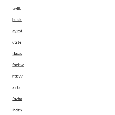
twllb
hulsk
ayimf
utste
tkuas
fnebw
htbyv
zirtz
fnzha
ihdzn