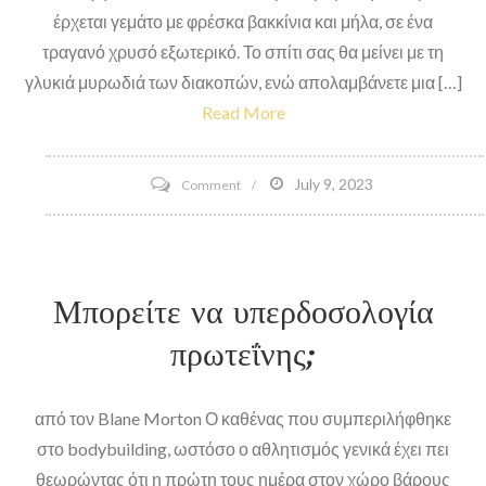
έρχεται γεμάτο με φρέσκα βακκίνια και μήλα, σε ένα
τραγανό χρυσό εξωτερικό. Το σπίτι σας θα μείνει με τη
γλυκιά μυρωδιά των διακοπών, ενώ απολαμβάνετε μια […]
Read More
on
July 9, 2023
Comment
Συνταγή
επιδόρπιο:
Cranberry
Μπορείτε να υπερδοσολογία
Apple
Strudel
πρωτεΐνης;
από τον Blane Morton Ο καθένας που συμπεριλήφθηκε
στο bodybuilding, ωστόσο ο αθλητισμός γενικά έχει πει
θεωρώντας ότι η πρώτη τους ημέρα στον χώρο βάρους