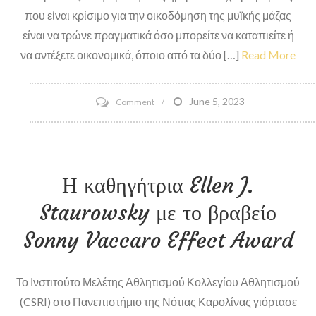
που είναι κρίσιμο για την οικοδόμηση της μυϊκής μάζας
είναι να τρώνε πραγματικά όσο μπορείτε να καταπιείτε ή
να αντέξετε οικονομικά, όποιο από τα δύο […]
Read More
on
June 5, 2023
Comment
Μπορείτε
να
υπερδοσολογία
Η καθηγήτρια Ellen J.
πρωτεΐνης;
Staurowsky με το βραβείο
Sonny Vaccaro Effect Award
Το Ινστιτούτο Μελέτης Αθλητισμού Κολλεγίου Αθλητισμού
(CSRI) στο Πανεπιστήμιο της Νότιας Καρολίνας γιόρτασε