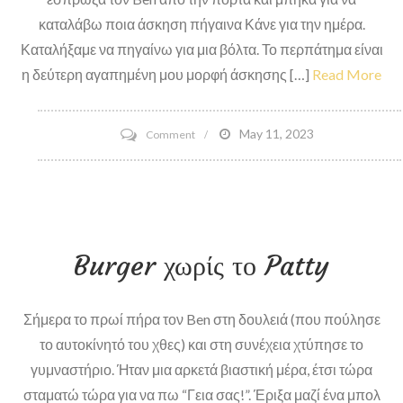
Sonny
καταλάβω ποια άσκηση πήγαινα Κάνε για την ημέρα.
Vaccaro
Καταλήξαμε να πηγαίνω για μια βόλτα. Το περπάτημα είναι
Effect
η δεύτερη αγαπημένη μου μορφή άσκησης […]
Read More
Award
on
May 11, 2023
Comment
Ρωτήστε
έναν
Monican#40
Burger χωρίς το Patty
Σήμερα το πρωί πήρα τον Ben στη δουλειά (που πούλησε
το αυτοκίνητό του χθες) και στη συνέχεια χτύπησε το
γυμναστήριο. Ήταν μια αρκετά βιαστική μέρα, έτσι τώρα
σταματώ τώρα για να πω “Γεια σας!”. Έριξα μαζί ένα μπολ