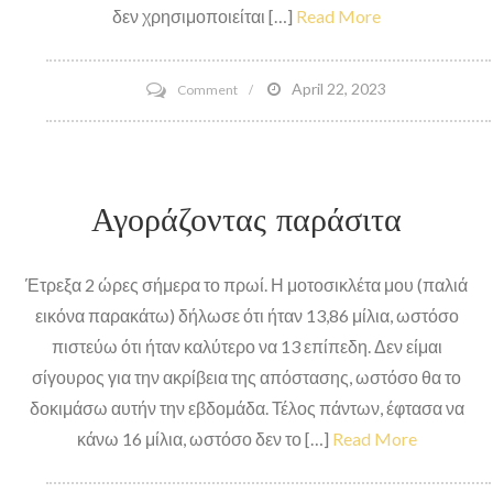
δεν χρησιμοποιείται […]
Read More
on
April 22, 2023
Comment
Μπορείτε
να
εντοπίσετε
Αγοράζοντας παράσιτα
τη
διαφορά;
Έτρεξα 2 ώρες σήμερα το πρωί. Η μοτοσικλέτα μου (παλιά
εικόνα παρακάτω) δήλωσε ότι ήταν 13,86 μίλια, ωστόσο
πιστεύω ότι ήταν καλύτερο να 13 επίπεδη. Δεν είμαι
σίγουρος για την ακρίβεια της απόστασης, ωστόσο θα το
δοκιμάσω αυτήν την εβδομάδα. Τέλος πάντων, έφτασα να
κάνω 16 μίλια, ωστόσο δεν το […]
Read More