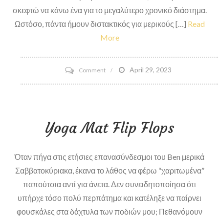
σκεφτώ να κάνω ένα για το μεγαλύτερο χρονικό διάστημα.
Ωστόσο, πάντα ήμουν διστακτικός για μερικούς […]
Read
More
on
April 29, 2023
Comment
Γιατί
κάνω
τον
Yoga Mat Flip Flops
πρώτο
μου
καθαρισμό
Όταν πήγα στις ετήσιες επανασύνδεσμοι του Ben μερικά
Σαββατοκύριακα, έκανα το λάθος να φέρω “χαριτωμένα”
παπούτσια αντί για άνετα. Δεν συνειδητοποίησα ότι
υπήρχε τόσο πολύ περπάτημα και κατέληξε να παίρνει
φουσκάλες στα δάχτυλα των ποδιών μου; Πεθανόμουν